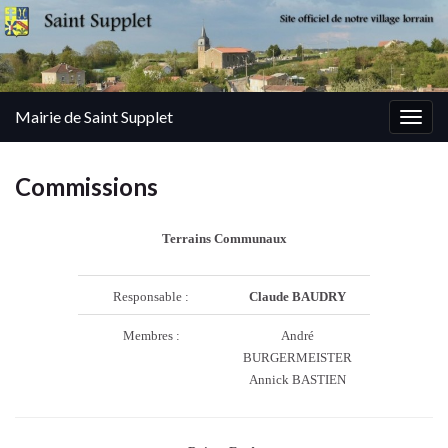
Mairie de Saint Supplet
Togg
navig
Commissions
Terrains Communaux
Responsable :
Claude BAUDRY
Membres :
André
BURGERMEISTER
Annick BASTIEN